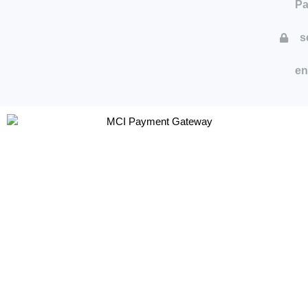
P
s
en